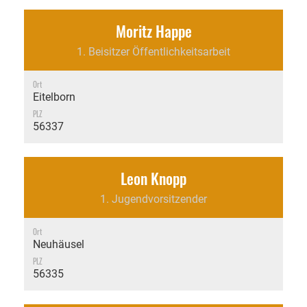
Moritz Happe
1. Beisitzer Öffentlichkeitsarbeit
Ort
Eitelborn
PLZ
56337
Leon Knopp
1. Jugendvorsitzender
Ort
Neuhäusel
PLZ
56335